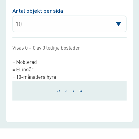
Antal objekt per sida
Visas 0 – 0 av 0 lediga bostäder
= Möblerad
= El ingår
= 10-månaders hyra
«
‹
›
»