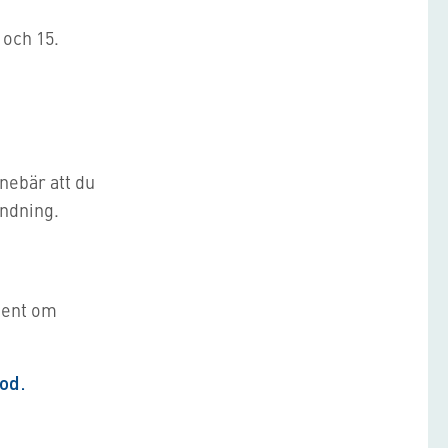
 och 15.
nnebär att du
ändning.
ment om
od.