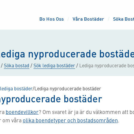
Bo Hos Oss
Våra Bostäder
Söka Bos
ediga nyproducerade bostäd
/
Söka bostad
/
Sök lediga bostäder
/
Lediga nyproducerade bo
lediga bostäder
/
Lediga nyproducerade bostäder
nyproducerade bostäder
åra
boendevillkor
? Om svaret är ja är du välkommen att b
r om våra
olika boendetyper och bostadsområden
.