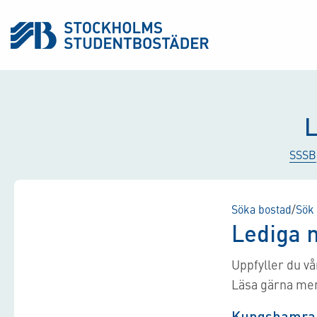
L
SSSB
Söka bostad
/
Sök 
Lediga 
Uppfyller du v
Läsa gärna me
Kungshamra