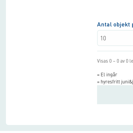
Antal objekt 
Visas 0 – 0 av 0 
= El ingår
= hyresfritt juni&j