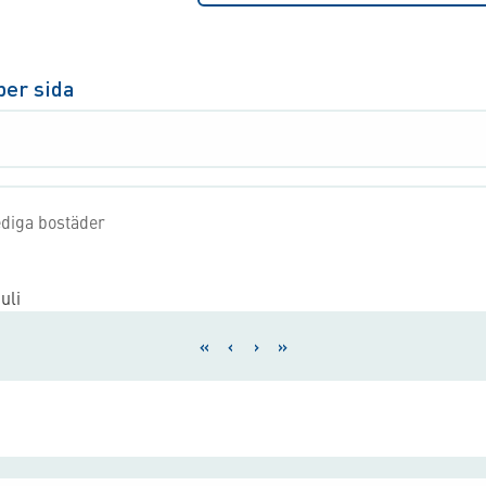
per sida
lediga bostäder
uli
«
‹
›
»