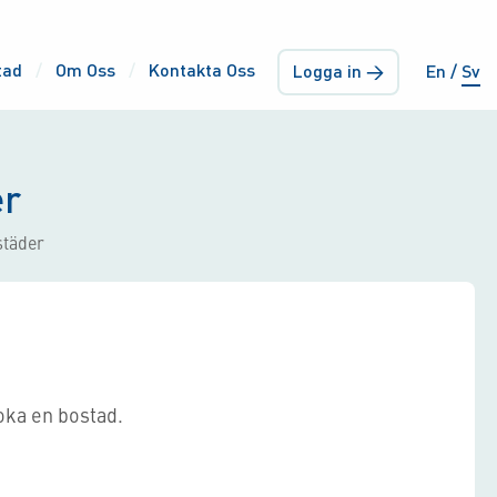
tad
Om Oss
Kontakta Oss
Logga in →
En
Sv
er
städer
oka en bostad.