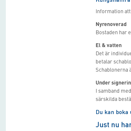
Information att
Nyrenoverad
Bostaden har et
El & vatten
Det är individu
betalar schabl
Schablonerna ä
Under signeri
I samband med 
särskilda best
Du kan boka u
Just nu ha