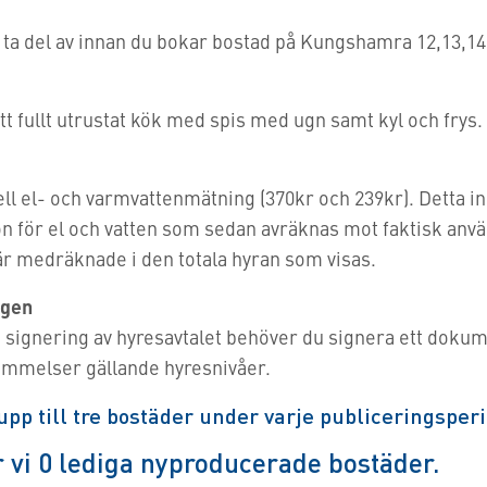
 ta del av innan du bokar bostad på Kungshamra 12,13,14
t fullt utrustat kök med spis med ugn samt kyl och frys.
ell el- och varmvattenmätning (370kr och 239kr). Detta i
on för el och vatten som sedan avräknas mot faktisk anv
r medräknade i den totala hyran som visas.
ngen
signering av hyresavtalet behöver du signera ett doku
ämmelser gällande hyresnivåer.
pp till tre bostäder under varje publiceringsperi
r vi
0
lediga nyproducerade bostäder.