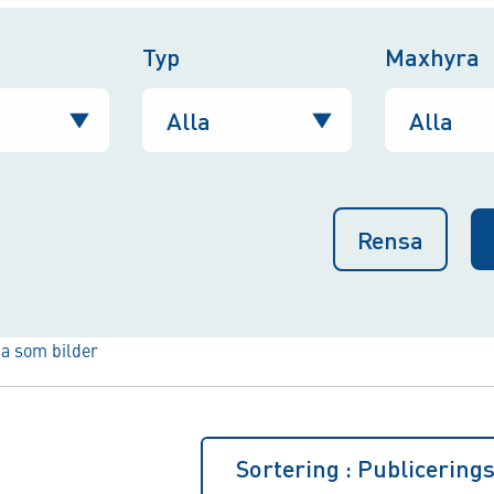
Typ
Maxhyra
Rensa
sa som bilder
Sortering :
Publicering