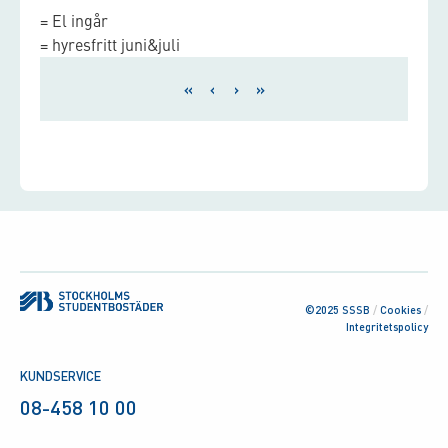
= El ingår
= hyresfritt juni&juli
«
‹
›
»
©2025 SSSB
/
Cookies
/
Integritetspolicy
KUNDSERVICE
08-458 10 00