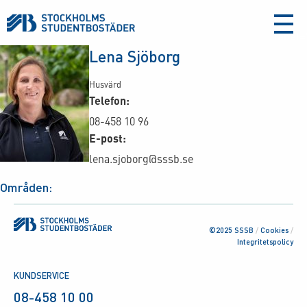
aria-
label
Lena Sjöborg
Husvärd
Telefon:
08-458 10 96
E-post:
lena.sjoborg@sssb.se
Områden:
©2025 SSSB
/
Cookies
/
Integritetspolicy
KUNDSERVICE
08-458 10 00