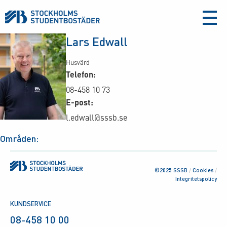
aria-
label
Lars Edwall
Husvärd
Telefon:
08-458 10 73
E-post:
l.edwall@sssb.se
Områden:
©2025 SSSB
/
Cookies
/
Integritetspolicy
KUNDSERVICE
08-458 10 00