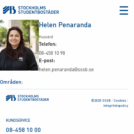
aria-
label
Helen Penaranda
Husvärd
Telefon:
08-458 10 98
E-post:
helen.penaranda@sssb.se
Områden:
©2025 SSSB
/
Cookies
/
Integritetspolicy
KUNDSERVICE
08-458 10 00