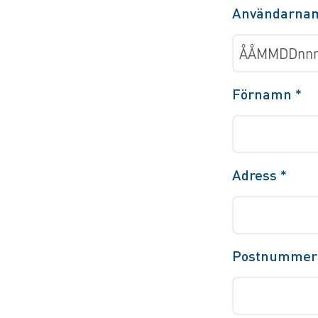
Användarna
Förnamn
*
Adress
*
Postnumme