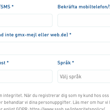
/SMS *
Bekräfta mobiltelefo
nd inte gmx-mejl eller web.de)
*
ost
*
Språk
*
in integritet. När du registrerar dig som ny kund hos os
ar vi dina personuppgifter. Läs mer om hur vi hanterar dina
r enligt GDPR: https://www.sssb.se/integritetspolicy/