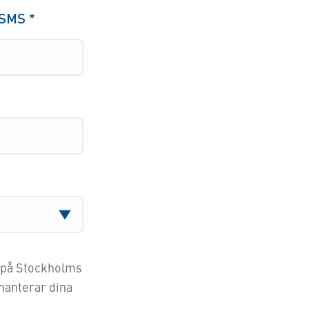
n/SMS
*
s på Stockholms