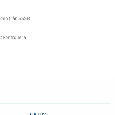
anden från SSSB
tt kontrollera
FÖLJ OSS