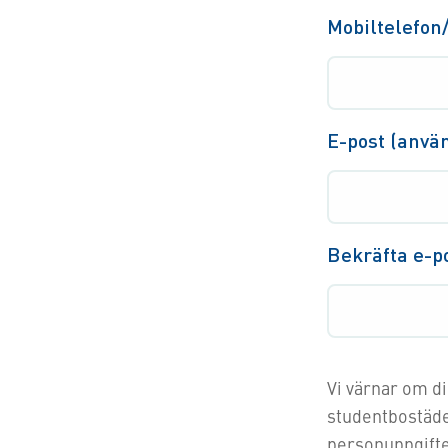
Mobiltelefon
E-post (anvä
Bekräfta e-p
Vi värnar om d
studentbostäder behandl
personuppgifte