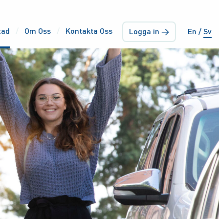
tad
Om Oss
Kontakta Oss
Logga in →
En
Sv