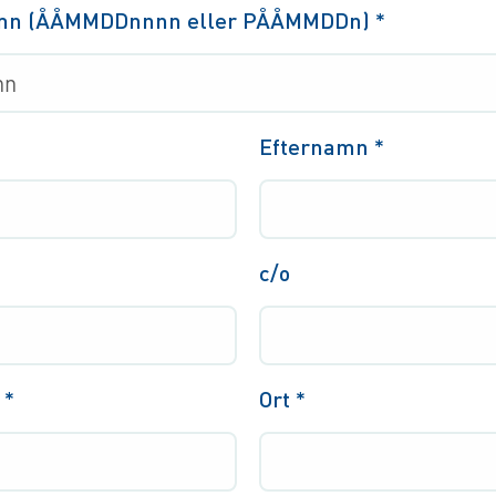
mn (ÅÅMMDDnnnn eller PÅÅMMDDn)
*
Efternamn
*
c/o
r
*
Ort
*