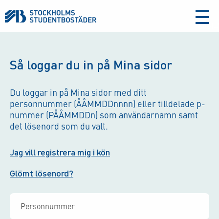
aria-
label
Så loggar du in på Mina sidor
Du loggar in på Mina sidor med ditt
personnummer (ÅÅMMDDnnnn) eller tilldelade p-
nummer (PÅÅMMDDn) som användarnamn samt
det lösenord som du valt.
Jag vill registrera mig i kön
Glömt lösenord?