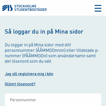
aria-
label
Så loggar du in på Mina sidor
Du loggar in på Mina sidor med ditt
personnummer (ÅÅMMDDnnnn) eller tilldelade p-
nummer (PÅÅMMDDn) som användarnamn samt
det lösenord som du valt.
Jag vill registrera mig i kön
Glömt lösenord?