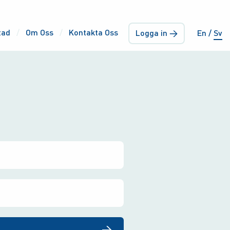
tad
Om Oss
Kontakta Oss
Logga in →
En
Sv