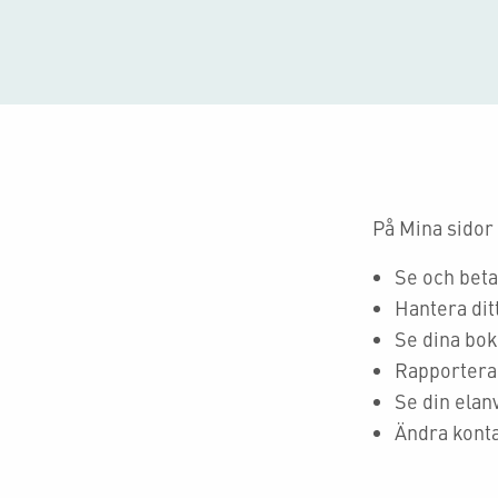
På Mina sidor
Se och beta
Hantera dit
Se dina bo
Rapportera 
Se din elan
Ändra konta