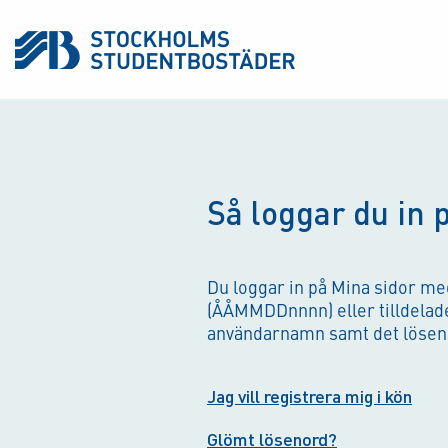
Så loggar du in 
Du loggar in på Mina sidor m
(ÅÅMMDDnnnn) eller tilldel
användarnamn samt det löseno
Jag vill registrera mig i kön
Glömt lösenord?