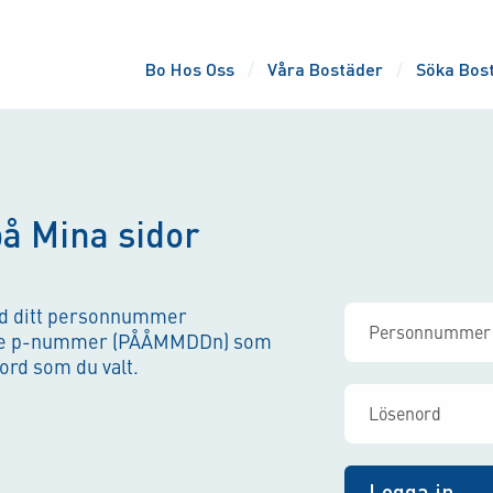
Bo Hos Oss
Våra Bostäder
Söka Bos
på Mina sidor
ed ditt personnummer
ade p-nummer (PÅÅMMDDn) som
rd som du valt.
Logga in