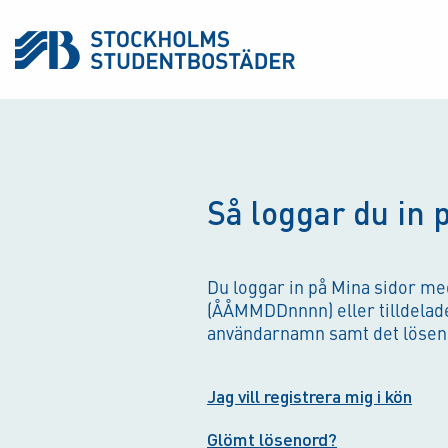
Så loggar du in 
Du loggar in på Mina sidor m
(ÅÅMMDDnnnn) eller tilldel
användarnamn samt det löseno
Jag vill registrera mig i kön
Glömt lösenord?