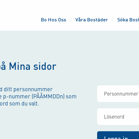
Bo Hos Oss
Våra Bostäder
Söka Bos
på Mina sidor
ed ditt personnummer
ade p-nummer (PÅÅMMDDn) som
rd som du valt.
Logga in