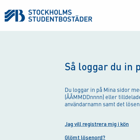
Så loggar du in 
Du loggar in på Mina sidor m
(ÅÅMMDDnnnn) eller tilldel
användarnamn samt det löseno
Jag vill registrera mig i kön
Glömt lösenord?