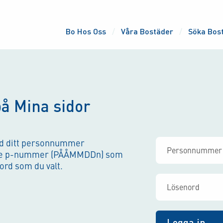
Bo Hos Oss
Våra Bostäder
Söka Bos
på Mina sidor
ed ditt personnummer
ade p-nummer (PÅÅMMDDn) som
rd som du valt.
Logga in