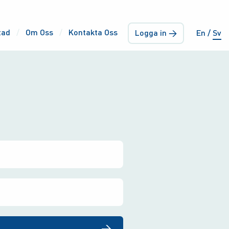
tad
Om Oss
Kontakta Oss
Logga in →
En
Sv