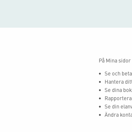
På Mina sidor
Se och beta
Hantera dit
Se dina bo
Rapportera 
Se din elan
Ändra konta