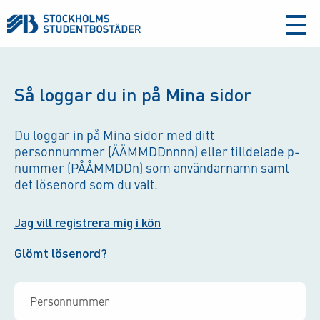
aria-
label
Så loggar du in på Mina sidor
Du loggar in på Mina sidor med ditt
personnummer (ÅÅMMDDnnnn) eller tilldelade p-
nummer (PÅÅMMDDn) som användarnamn samt
det lösenord som du valt.
Jag vill registrera mig i kön
Glömt lösenord?