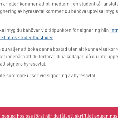
h är eller kommer att bli medlem i en studentkår anslute
signering av hyresavtal kommer du behöva uppvisa intyg 
a intyg du behöver vid tidpunkten för signering här:
Int
ockholms studentbostäder
.
du väljer att boka denna bostad utan att kunna visa korre
et innebära att du förlorar dina ködagar, då du inte uppf
 att signera hyresavtal.
nte sommarkurser vid signering av hyresavtal.
bostad hos oss först när du fått ett skriftligt antagnings