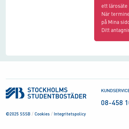
ett lärosäte
När termine
på Mina sido
Ditt antagni
KUNDSERVIC
08-458 1
©2025 SSSB
/
Cookies
/
Integritetspolicy