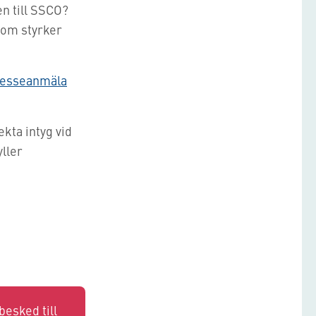
n till SSCO?
som styrker
resseanmäla
kta intyg vid
yller
besked till