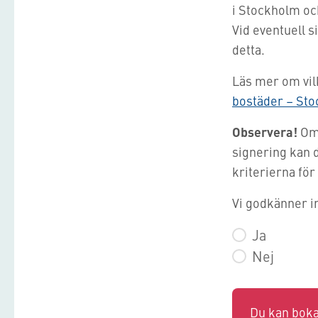
i Stockholm oc
Vid eventuell 
detta.
Läs mer om vilk
bostäder – St
Observera!
Om 
signering kan d
kriterierna för
Vi godkänner i
Ja
Nej
Du kan boka 