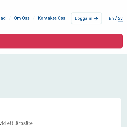
tad
Om Oss
Kontakta Oss
Logga in →
En
Sv
id ett lärosäte