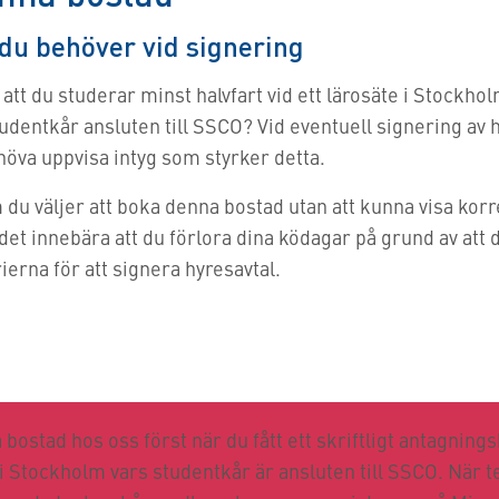
u behöver vid signering
att du studerar minst halvfart vid ett lärosäte i Stockho
dentkår ansluten till SSCO? Vid eventuell signering av 
va uppvisa intyg som styrker detta.
du väljer att boka denna bostad utan att kunna visa korre
det innebära att du förlora dina ködagar på grund av att 
rierna för att signera hyresavtal.
bostad hos oss först när du fått ett skriftligt antagnings
 i Stockholm vars studentkår är ansluten till SSCO. När 