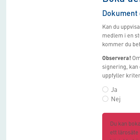
Dokument d
Kan du uppvisa 
medlem i en stu
kommer du behö
Observera!
Om 
signering, kan 
uppfyller krite
Ja
Nej
Du kan boka 
ett lärosäte