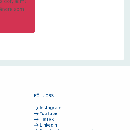
sidor, samt
 längre som
FÖLJ OSS
→
Instagram
→
YouTube
→
TikTok
→
LinkedIn