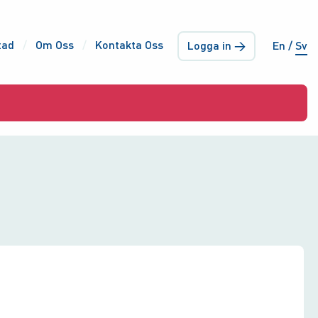
tad
Om Oss
Kontakta Oss
Logga in →
En
Sv