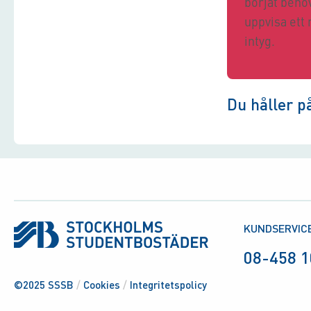
börjat behö
uppvisa ett 
intyg.
Du håller p
KUNDSERVIC
08-458 1
©2025 SSSB
/
Cookies
/
Integritetspolicy