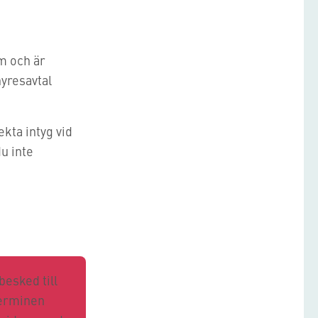
lm och är
hyresavtal
kta intyg vid
du inte
besked till
terminen