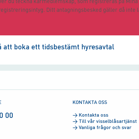
ver du teckna kårmedlemskap, som registreras på Mina 
registreringsintyg. Ditt antagningsbesked gäller då inte
å att boka ett tidsbestämt hyresavtal
E
KONTAKTA OSS
0 00
→
Kontakta oss
→
Till vår visselblåsartjänst
→
Vanliga frågor och svar