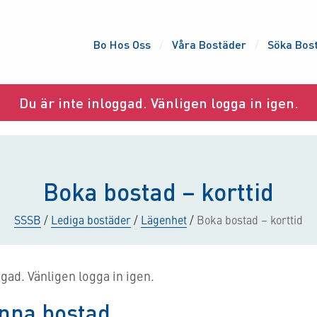
Bo Hos Oss
Våra Bostäder
Söka Bos
Du är inte inloggad. Vänligen logga in igen.
Boka bostad – korttid
SSSB
/
Lediga bostäder
/
Lägenhet
/
Boka bostad – korttid
ggad. Vänligen logga in igen.
nna bostad