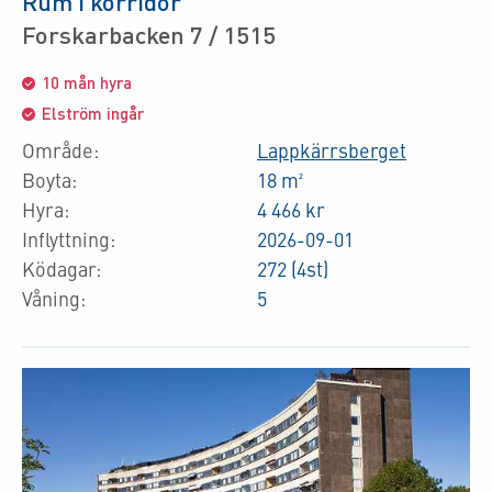
Rum i korridor
Forskarbacken 7 / 1515
10 mån hyra
Elström ingår
Område:
Lappkärrsberget
Boyta:
18 m²
Hyra:
4 466 kr
Inflyttning:
2026-09-01
Ködagar:
272 (4st)
Våning:
5