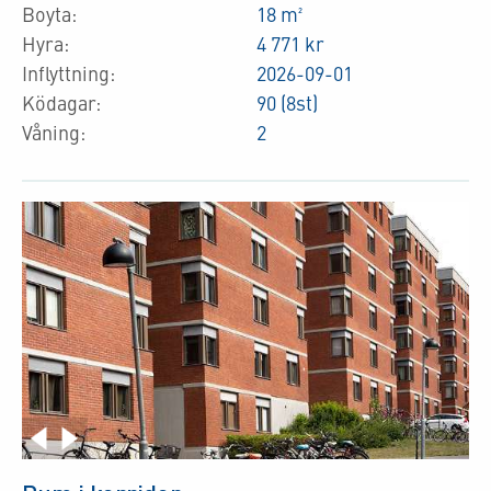
Boyta:
18 m²
Hyra:
4 771 kr
Inflyttning:
2026-09-01
Ködagar:
90 (8st)
Våning:
2