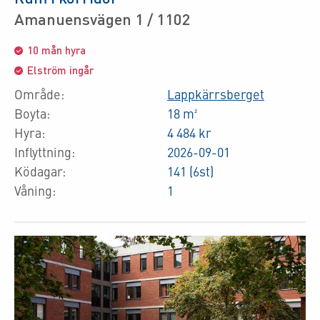
Amanuensvägen 1 / 1102
10 mån hyra
Elström ingår
Område:
Lappkärrsberget
Boyta:
18 m²
Hyra:
4 484 kr
Inflyttning:
2026-09-01
Ködagar:
141 (6st)
Våning:
1