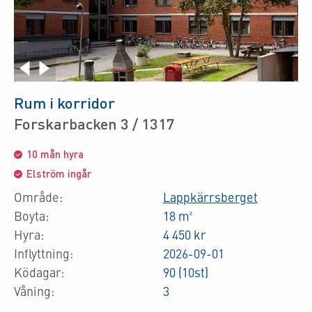
Rum i korridor
Forskarbacken 3 / 1317
10 mån hyra
Elström ingår
Område:
Lappkärrsberget
Boyta:
18 m²
Hyra:
4 450 kr
Inflyttning:
2026-09-01
Ködagar:
90 (10st)
Våning:
3