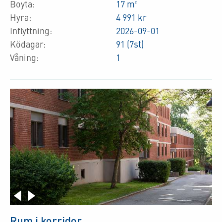
Boyta:
17 m²
Hyra:
4 991 kr
Inflyttning:
2026-09-01
Ködagar:
91 (7st)
Våning:
1
Rum i korridor