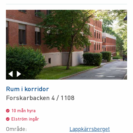
Rum i korridor
Forskarbacken 4 / 1108
10 mån hyra
Elström ingår
Område:
Lappkärrsberget