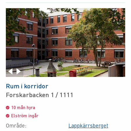
Rum i korridor
Forskarbacken 1 / 1111
10 mån hyra
Elström ingår
Område:
Lappkärrsberget