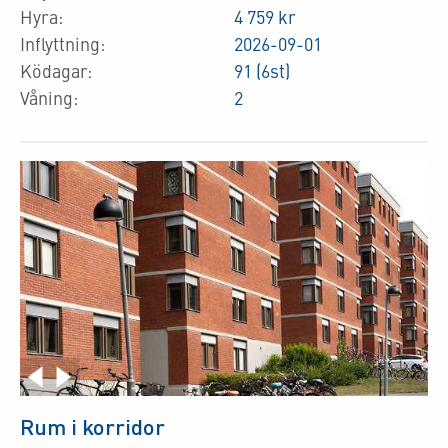
Hyra:
4 759 kr
Inflyttning:
2026-09-01
Ködagar:
91 (6st)
Våning:
2
Rum i korridor