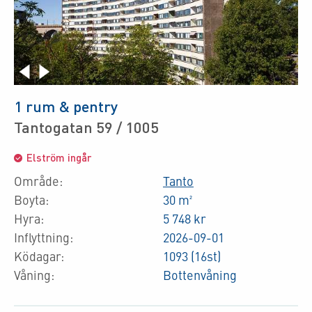
1 rum & pentry
Tantogatan 59 / 1005
Elström ingår
Område:
Tanto
Boyta:
30 m²
Hyra:
5 748 kr
Inflyttning:
2026-09-01
Ködagar:
1093 (16st)
Våning:
Bottenvåning