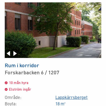
Rum i korridor
Forskarbacken 6 / 1207
10 mån hyra
Elström ingår
Område:
Lappkärrsberget
Boyta:
18 m²