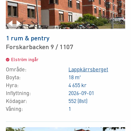
1 rum & pentry
Forskarbacken 9 / 1107
Elström ingår
Område:
Lappkärrsberget
Boyta:
18 m²
Hyra:
4 655 kr
Inflyttning:
2026-09-01
Ködagar:
552 (8st)
Våning:
1