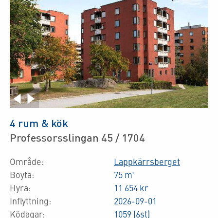
4 rum & kök
Professorsslingan 45 / 1704
Område:
Lappkärrsberget
Boyta:
75 m²
Hyra:
11 654 kr
Inflyttning:
2026-09-01
Ködagar:
1059 (6st)