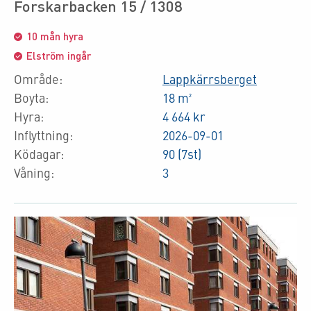
Forskarbacken 15 / 1308
10 mån hyra
Elström ingår
Område:
Lappkärrsberget
Boyta:
18 m²
Hyra:
4 664 kr
Inflyttning:
2026-09-01
Ködagar:
90 (7st)
Våning:
3