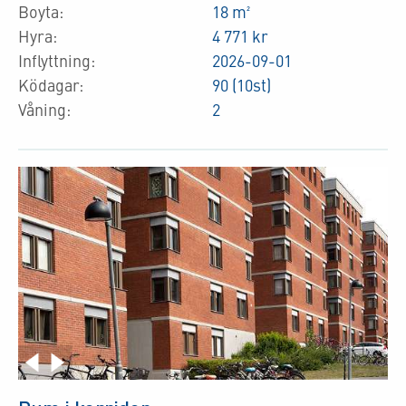
Boyta:
18 m²
Hyra:
4 771 kr
Inflyttning:
2026-09-01
Ködagar:
90 (10st)
Våning:
2