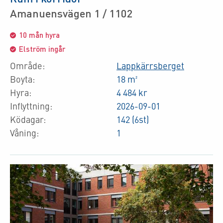
Amanuensvägen 1 / 1102
10 mån hyra
Elström ingår
Område:
Lappkärrsberget
Boyta:
18 m²
Hyra:
4 484 kr
Inflyttning:
2026-09-01
Ködagar:
142 (6st)
Våning:
1