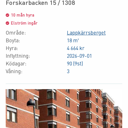
Forskarbacken 15 / 1308
10 mån hyra
Elström ingår
Område:
Lappkärrsberget
Boyta:
18 m²
Hyra:
4 664 kr
Inflyttning:
2026-09-01
Ködagar:
90 (9st)
Våning:
3