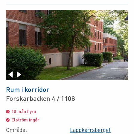
Rum i korridor
Forskarbacken 4 / 1108
10 mån hyra
Elström ingår
Område:
Lappkärrsberget