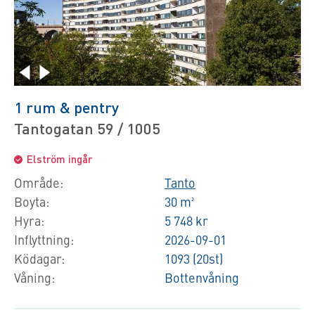
1 rum & pentry
Tantogatan 59 / 1005
Elström ingår
Område:
Tanto
Boyta:
30 m²
Hyra:
5 748 kr
Inflyttning:
2026-09-01
Ködagar:
1093 (20st)
Våning:
Bottenvåning