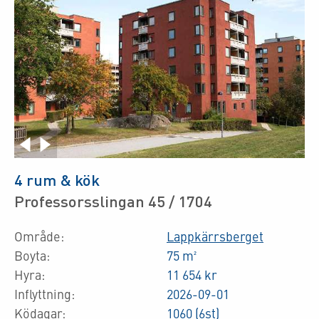
4 rum & kök
Professorsslingan 45 / 1704
Område:
Lappkärrsberget
Boyta:
75 m²
Hyra:
11 654 kr
Inflyttning:
2026-09-01
Ködagar:
1060 (6st)