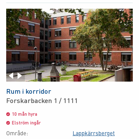
Rum i korridor
Forskarbacken 1 / 1111
10 mån hyra
Elström ingår
Område:
Lappkärrsberget