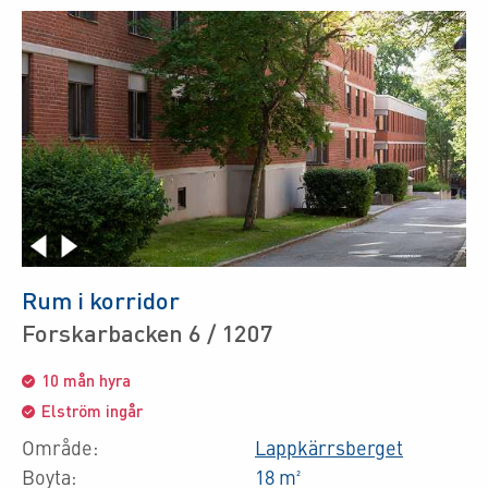
Rum i korridor
Forskarbacken 6 / 1207
10 mån hyra
Elström ingår
Område:
Lappkärrsberget
Boyta:
18 m²