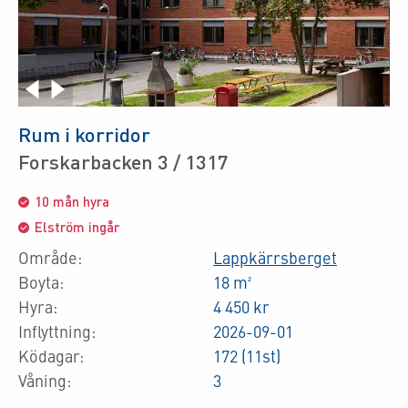
Rum i korridor
Forskarbacken 3 / 1317
10 mån hyra
Elström ingår
Område:
Lappkärrsberget
Boyta:
18 m²
Hyra:
4 450 kr
Inflyttning:
2026-09-01
Ködagar:
172 (11st)
Våning:
3