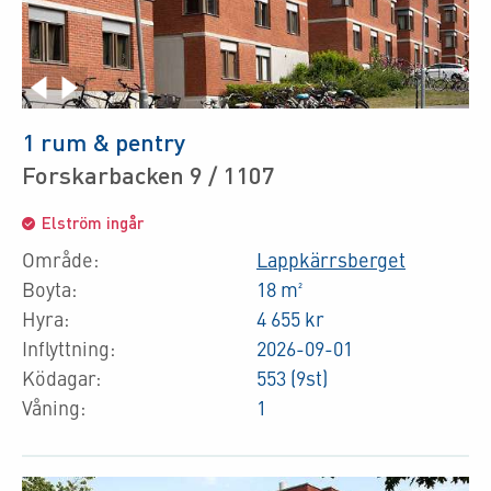
1 rum & pentry
Forskarbacken 9 / 1107
Elström ingår
Område:
Lappkärrsberget
Boyta:
18 m²
Hyra:
4 655 kr
Inflyttning:
2026-09-01
Ködagar:
553 (9st)
Våning:
1