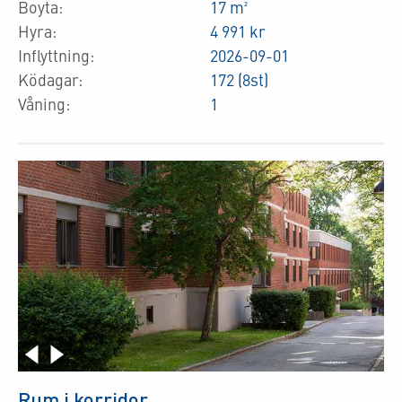
Boyta:
17 m²
Hyra:
4 991 kr
Inflyttning:
2026-09-01
Ködagar:
172 (8st)
Våning:
1
Rum i korridor