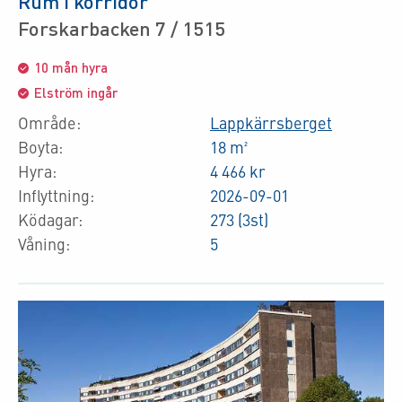
Rum i korridor
Forskarbacken 7 / 1515
10 mån hyra
Elström ingår
Område:
Lappkärrsberget
Boyta:
18 m²
Hyra:
4 466 kr
Inflyttning:
2026-09-01
Ködagar:
273 (3st)
Våning:
5