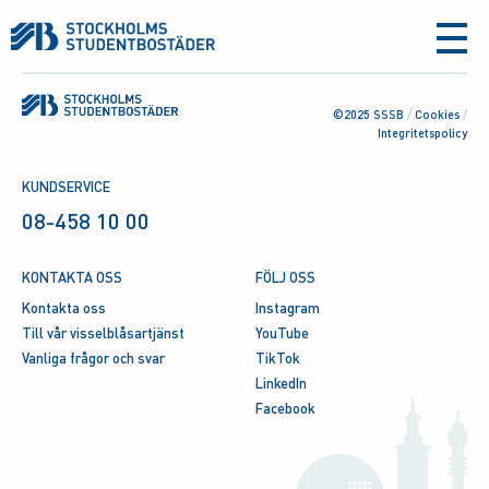
aria-
label
©2025 SSSB
/
Cookies
/
Integritetspolicy
KUNDSERVICE
08-458 10 00
KONTAKTA OSS
FÖLJ OSS
Kontakta oss
Instagram
Till vår visselblåsartjänst
YouTube
Vanliga frågor och svar
TikTok
LinkedIn
Facebook