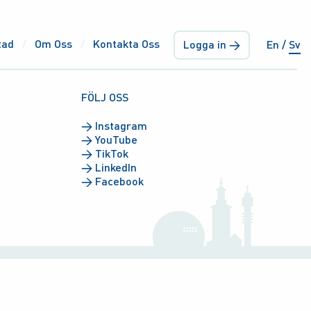
tad
Om Oss
Kontakta Oss
Logga in →
En
Sv
FÖLJ OSS
→
Instagram
→
YouTube
→
TikTok
→
LinkedIn
→
Facebook