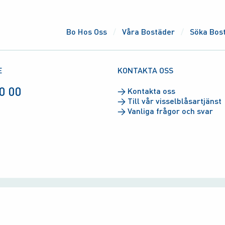
Bo Hos Oss
Våra Bostäder
Söka Bos
E
KONTAKTA OSS
0 00
→
Kontakta oss
→
Till vår visselblåsartjänst
→
Vanliga frågor och svar