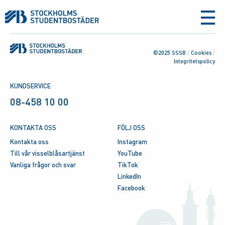
aria-
label
©2025 SSSB
/
Cookies
/
Integritetspolicy
KUNDSERVICE
08-458 10 00
KONTAKTA OSS
FÖLJ OSS
Kontakta oss
Instagram
Till vår visselblåsartjänst
YouTube
Vanliga frågor och svar
TikTok
LinkedIn
Facebook