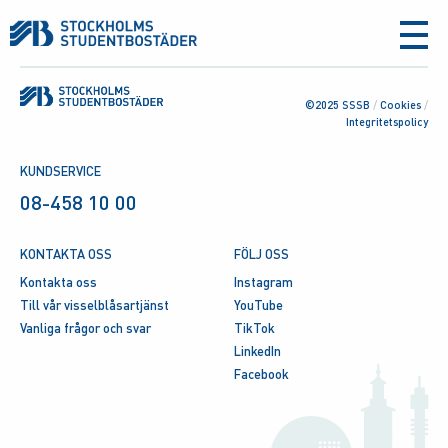
aria-
label
©2025 SSSB
/
Cookies
/
Integritetspolicy
KUNDSERVICE
08-458 10 00
KONTAKTA OSS
FÖLJ OSS
Kontakta oss
Instagram
Till vår visselblåsartjänst
YouTube
Vanliga frågor och svar
TikTok
LinkedIn
Facebook