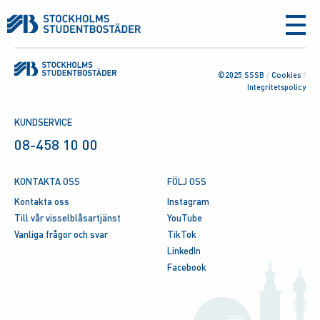
aria-
label
©2025 SSSB
/
Cookies
/
Integritetspolicy
KUNDSERVICE
08-458 10 00
KONTAKTA OSS
FÖLJ OSS
Kontakta oss
Instagram
Till vår visselblåsartjänst
YouTube
Vanliga frågor och svar
TikTok
LinkedIn
Facebook