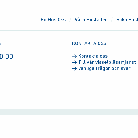
Bo Hos Oss
Våra Bostäder
Söka Bos
E
KONTAKTA OSS
0 00
→
Kontakta oss
→
Till vår visselblåsartjänst
→
Vanliga frågor och svar