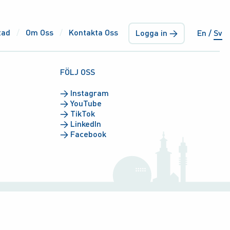
tad
Om Oss
Kontakta Oss
Logga in →
En
Sv
FÖLJ OSS
→
Instagram
→
YouTube
→
TikTok
→
LinkedIn
→
Facebook