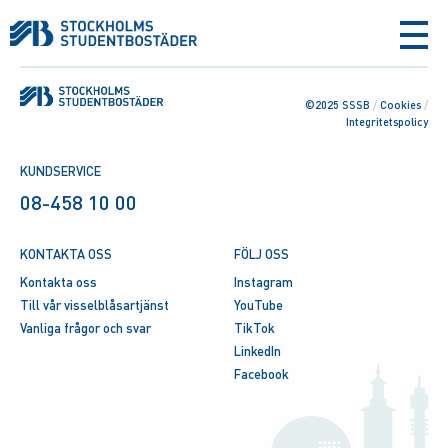
aria-
label
©2025 SSSB
/
Cookies
/
Integritetspolicy
KUNDSERVICE
08-458 10 00
KONTAKTA OSS
FÖLJ OSS
Kontakta oss
Instagram
Till vår visselblåsartjänst
YouTube
Vanliga frågor och svar
TikTok
LinkedIn
Facebook