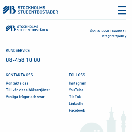
aria-
label
©2025 SSSB
/
Cookies
/
Integritetspolicy
KUNDSERVICE
08-458 10 00
KONTAKTA OSS
FÖLJ OSS
Kontakta oss
Instagram
Till vår visselblåsartjänst
YouTube
Vanliga frågor och svar
TikTok
LinkedIn
Facebook