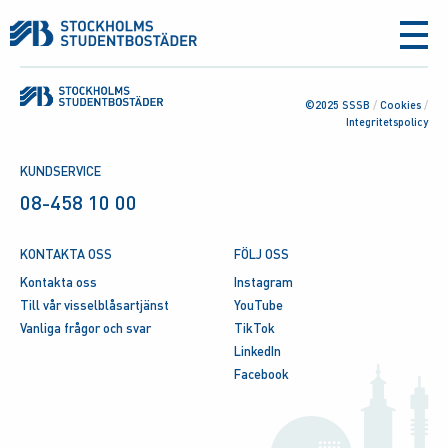
aria-
label
©2025 SSSB
/
Cookies
/
Integritetspolicy
KUNDSERVICE
08-458 10 00
KONTAKTA OSS
FÖLJ OSS
Kontakta oss
Instagram
Till vår visselblåsartjänst
YouTube
Vanliga frågor och svar
TikTok
LinkedIn
Facebook